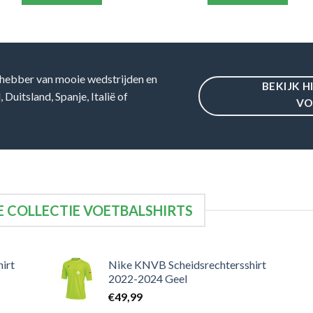
hebber van mooie wedstrijden en
BEKIJK H
Duitsland, Spanje, Italië of
VO
 COLLECTIE VOETBALSHIRTS
irt
Nike KNVB Scheidsrechtersshirt
2022-2024 Geel
€
49,99