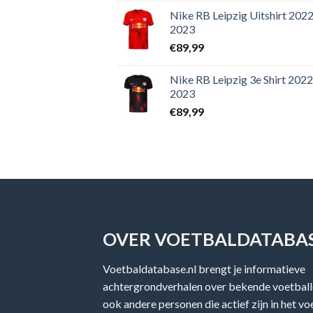
Nike RB Leipzig Uitshirt 2022
2023
€
89,99
Nike RB Leipzig 3e Shirt 2022
2023
€
89,99
OVER VOETBALDATABAS
Voetbaldatabase.nl brengt je informatieve
achtergrondverhalen over bekende voetballe
ook andere personen die actief zijn in het v