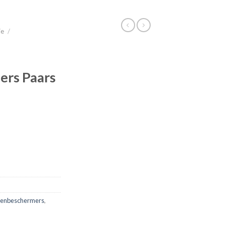
ie
/
rs Paars
eenbeschermers
,