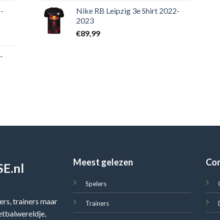
-
Nike RB Leipzig 3e Shirt 2022-
2023
€
89,99
-
Meest gelezen
Co
E.nl
Spelers
rs, trainers maar
Trainers
oetbalwereldje,