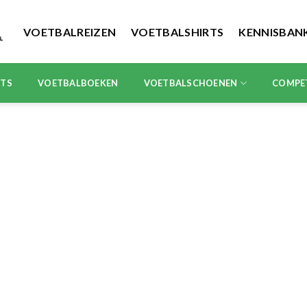
VOETBALREIZEN
VOETBALSHIRTS
KENNISBAN
RTS
VOETBALBOEKEN
VOETBALSCHOENEN
COMPE