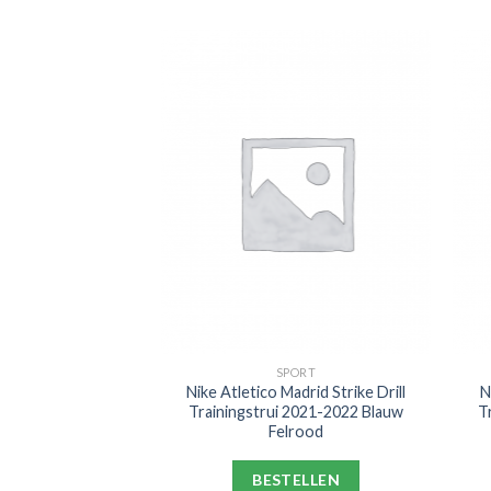
KKEN
SPORT
 Crew Sportsokken
Nike Atletico Madrid Strike Drill
N
ck Wit
Trainingstrui 2021-2022 Blauw
T
Felrood
ELLEN
BESTELLEN