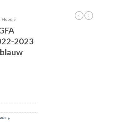
Hoodie
 GFA
022-2023
lblauw
leding