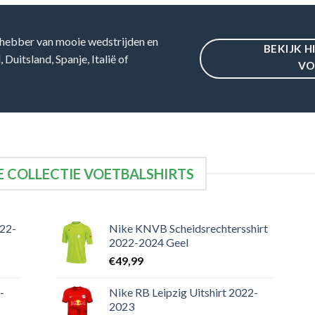
hebber van mooie wedstrijden en
BEKIJK H
Duitsland, Spanje, Italië of
VO
 COLLECTIE VOETBALSHIRTS
022-
Nike KNVB Scheidsrechtersshirt
2022-2024 Geel
€
49,99
-
Nike RB Leipzig Uitshirt 2022-
2023