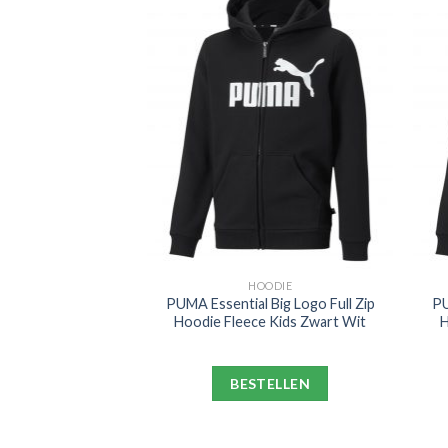
ODIE
HOODIE
 Full-Zip Hoodie
PUMA Essential Big Logo Full Zip
PU
 Groen
Hoodie Fleece Kids Zwart Wit
H
ELLEN
BESTELLEN