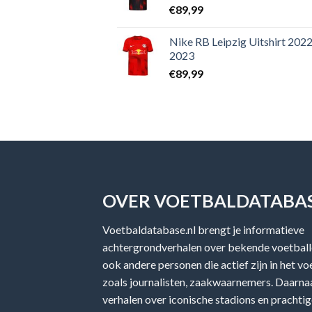
€
89,99
Nike RB Leipzig Uitshirt 2022
2023
€
89,99
OVER VOETBALDATABAS
Voetbaldatabase.nl brengt je informatieve
achtergrondverhalen over bekende voetballe
ook andere personen die actief zijn in het v
zoals journalisten, zaakwaarnemers. Daarnaa
verhalen over iconische stadions en prachtig