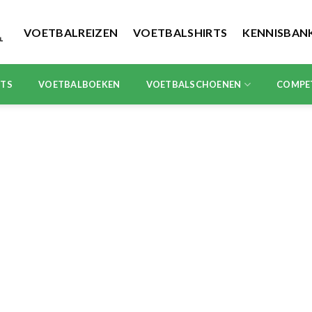
VOETBALREIZEN
VOETBALSHIRTS
KENNISBAN
RTS
VOETBALBOEKEN
VOETBALSCHOENEN
COMPE