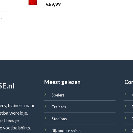
€
89,99
-
Meest gelezen
Co
E.nl
Spelers
rs, trainers maar
Trainers
oetbalwereldje,
Stadions
st lees je
e voetbalshirts.
Bijzondere shirts