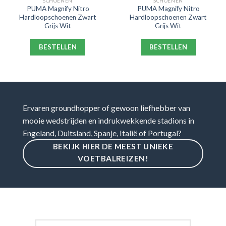
SCHOENEN
SCHOENEN
PUMA Magnify Nitro
PUMA Magnify Nitro
Hardloopschoenen Zwart
Hardloopschoenen Zwart
Grijs Wit
Grijs Wit
BESTELLEN
BESTELLEN
Ervaren groundhopper of gewoon liefhebber van
mooie wedstrijden en indrukwekkende stadions in
Engeland, Duitsland, Spanje, Italië of Portugal?
BEKIJK HIER DE MEEST UNIEKE
VOETBALREIZEN!