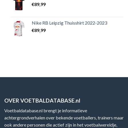
€
89,99
Nike RB Leipzig Thuisshirt 2022-2023
€
89,99
OVER VOETBALDATABASE.nl
Voetbaldatabase.nl brengt je informatieve
achtergrondverhalen over bekende voetballers, trainers maar
ook andere personen die actief zijn in het voetbalwereldje,