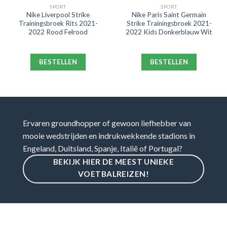
SPORT
SPORT
Nike Liverpool Strike
Nike Paris Saint Germain
Trainingsbroek Rits 2021-
Strike Trainingsbroek 2021-
2022 Rood Felrood
2022 Kids Donkerblauw Wit
BESTELLEN
BESTELLEN
Ervaren groundhopper of gewoon liefhebber van
mooie wedstrijden en indrukwekkende stadions in
Engeland, Duitsland, Spanje, Italië of Portugal?
BEKIJK HIER DE MEEST UNIEKE
VOETBALREIZEN!