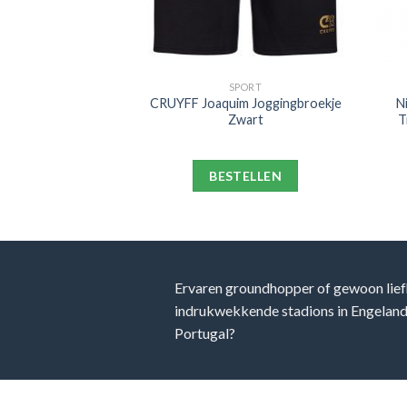
PORT
SPORT
 Trainingsbroek
CRUYFF Joaquim Joggingbroekje
N
art
Zwart
T
ELLEN
BESTELLEN
Ervaren groundhopper of gewoon lief
indrukwekkende stadions in Engeland, 
Portugal?