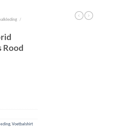
alkleding
/
rid
s Rood
leding
,
Voetbalshirt