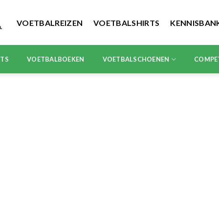
VOETBALREIZEN
VOETBALSHIRTS
KENNISBAN
RTS
VOETBALBOEKEN
VOETBALSCHOENEN
COMPE