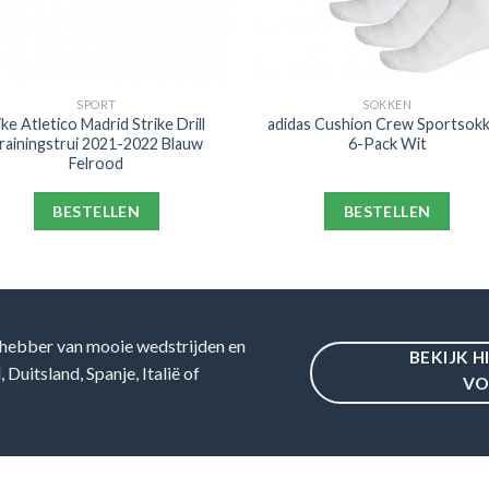
SPORT
SOKKEN
ike Atletico Madrid Strike Drill
adidas Cushion Crew Sportsok
rainingstrui 2021-2022 Blauw
6-Pack Wit
Felrood
BESTELLEN
BESTELLEN
hebber van mooie wedstrijden en
BEKIJK H
Duitsland, Spanje, Italië of
VO