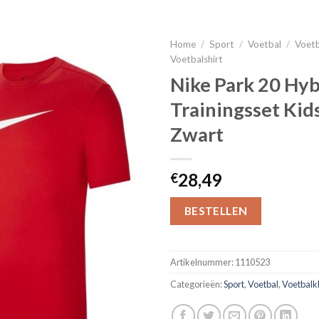
Home
/
Sport
/
Voetbal
/
Voetb
Voetbalshirt
Nike Park 20 Hyb
Trainingsset Kid
Zwart
28,49
€
BESTELLEN
Artikelnummer:
1110523
Categorieën:
Sport
,
Voetbal
,
Voetbalk