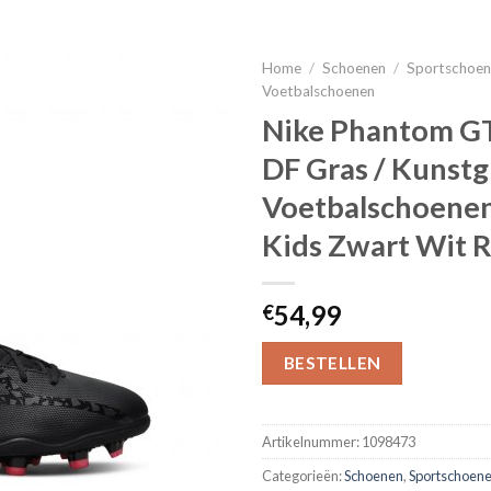
Home
/
Schoenen
/
Sportschoe
Voetbalschoenen
Nike Phantom G
DF Gras / Kunstg
Voetbalschoene
Kids Zwart Wit 
54,99
€
BESTELLEN
Artikelnummer:
1098473
Categorieën:
Schoenen
,
Sportschoen