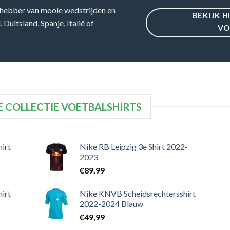
hebber van mooie wedstrijden en
BEKIJK H
Duitsland, Spanje, Italië of
VO
 COLLECTIE VOETBALSHIRTS
irt
Nike RB Leipzig 3e Shirt 2022-
2023
€
89,99
irt
Nike KNVB Scheidsrechtersshirt
2022-2024 Blauw
€
49,99