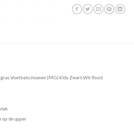
tgras Voetbalschoenen (MG) Kids Zwart Wit Rood
vlak
n op de upper