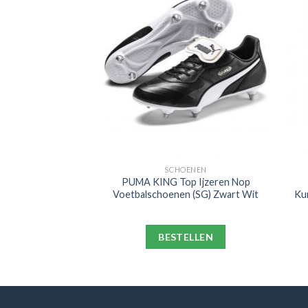
OENEN
SCHOENEN
G Top Gras
PUMA KING Top Ijzeren Nop
n (FG) Zwart Wit
Voetbalschoenen (SG) Zwart Wit
Ku
ELLEN
BESTELLEN