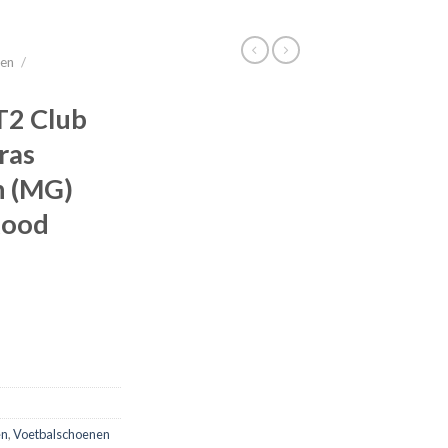
nen
/
T2 Club
ras
n (MG)
Rood
en
,
Voetbalschoenen