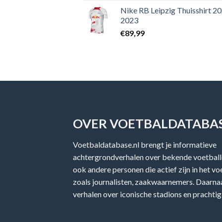
Nike RB Leipzig Thuisshirt 2
2023
€
89,99
OVER VOETBALDATABAS
Voetbaldatabase.nl brengt je informatieve
achtergrondverhalen over bekende voetballe
ook andere personen die actief zijn in het v
zoals journalisten, zaakwaarnemers. Daarnaa
verhalen over iconische stadions en prachtig