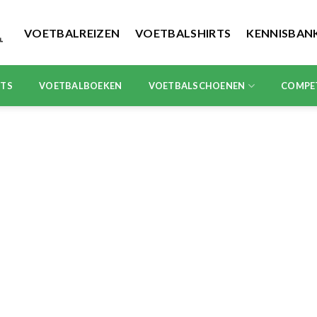
VOETBALREIZEN
VOETBALSHIRTS
KENNISBAN
RTS
VOETBALBOEKEN
VOETBALSCHOENEN
COMPE