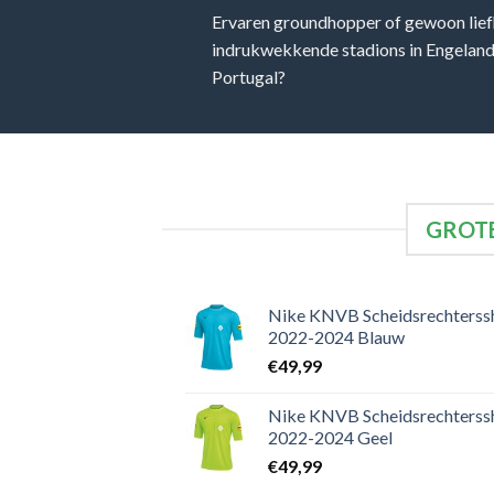
Ervaren groundhopper of gewoon lief
indrukwekkende stadions in Engeland, 
Portugal?
GROTE
Nike KNVB Scheidsrechterssh
2022-2024 Blauw
€
49,99
Nike KNVB Scheidsrechterssh
2022-2024 Geel
€
49,99