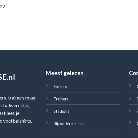
022-
Meest gelezen
Co
E.nl
Spelers
rs, trainers maar
Trainers
oetbalwereldje,
Stadions
st lees je
e voetbalshirts.
Bijzondere shirts