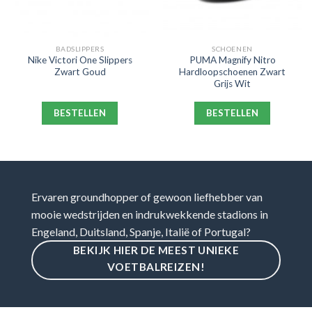
BADSLIPPERS
SCHOENEN
Nike Victori One Slippers
PUMA Magnify Nitro
Zwart Goud
Hardloopschoenen Zwart
Grijs Wit
BESTELLEN
BESTELLEN
Ervaren groundhopper of gewoon liefhebber van
mooie wedstrijden en indrukwekkende stadions in
Engeland, Duitsland, Spanje, Italië of Portugal?
BEKIJK HIER DE MEEST UNIEKE
VOETBALREIZEN!