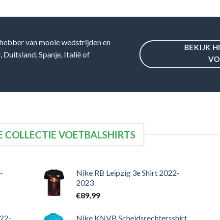
hebber van mooie wedstrijden en
BEKIJK H
Duitsland, Spanje, Italië of
VO
 COLLECTIE VOETBALSHIRTS
-
Nike RB Leipzig 3e Shirt 2022-
2023
€
89,99
022-
Nike KNVB Scheidsrechtersshirt