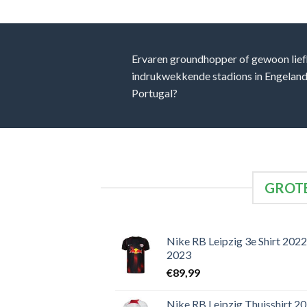
Ervaren groundhopper of gewoon lief
indrukwekkende stadions in Engeland, 
Portugal?
GROTE
Nike RB Leipzig 3e Shirt 2022
2023
€
89,99
Nike RB Leipzig Thuisshirt 2