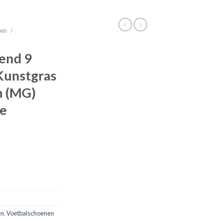
nen
/
end 9
Kunstgras
n (MG)
je
en
,
Voetbalschoenen