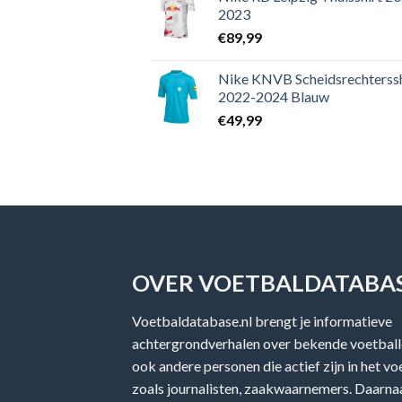
2023
€
89,99
Nike KNVB Scheidsrechterssh
2022-2024 Blauw
€
49,99
OVER VOETBALDATABAS
Voetbaldatabase.nl brengt je informatieve
achtergrondverhalen over bekende voetballe
ook andere personen die actief zijn in het v
zoals journalisten, zaakwaarnemers. Daarnaa