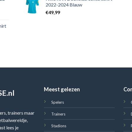
2022-2024 Blauw
€
49,99
irt
Meest gelezen
Co
E.nl
Spelers
rs, trainers maar
Trainers
oetbalwereldje,
Stadions
st lees je