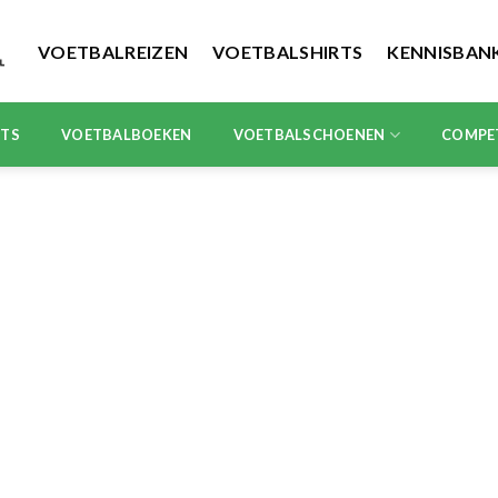
VOETBALREIZEN
VOETBALSHIRTS
KENNISBAN
RTS
VOETBALBOEKEN
VOETBALSCHOENEN
COMPE