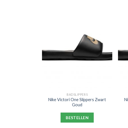
LIPPERS
BADSLIPPERS
ne Slippers Zwart
Nike Victori One Slippers Zwart
N
oud
Goud
ELLEN
BESTELLEN