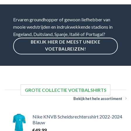
Ervaren groundhopper of gewoon liefhebber van
mooie wedstrijden en indrukwekkende stadions in
Engeland, Duitsland, Spanje, Italië of Portugal?
BEKIJK HIER DE MEEST UNIEKE
VOETBALREIZEN!
GROTE COLLECTIE VOETBALSHIRTS
Bekijk het hele assortiment
Nike KNVB Scheidsrechtersshirt 2022-2024
Blauw
€
49,99