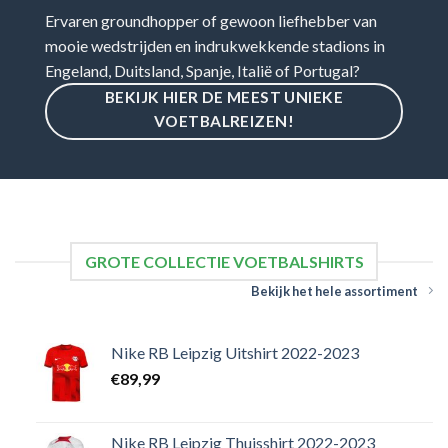
Ervaren groundhopper of gewoon liefhebber van
mooie wedstrijden en indrukwekkende stadions in
Engeland, Duitsland, Spanje, Italië of Portugal?
BEKIJK HIER DE MEEST UNIEKE
VOETBALREIZEN!
GROTE COLLECTIE VOETBALSHIRTS
Bekijk het hele assortiment
Nike RB Leipzig Uitshirt 2022-2023
€
89,99
Nike RB Leipzig Thuisshirt 2022-2023