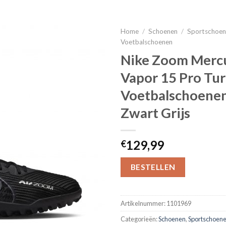
Home
/
Schoenen
/
Sportschoe
Voetbalschoenen
Nike Zoom Mercu
Vapor 15 Pro Tur
Voetbalschoenen
Zwart Grijs
129,99
€
BESTELLEN
Artikelnummer:
1101969
Categorieën:
Schoenen
,
Sportschoen