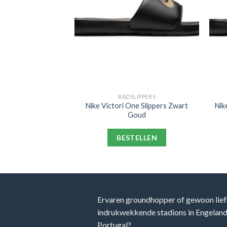
LIPPERS
BADSLIPPERS
ne Slippers Zwart
Nike Victori One Slippers Zwart
Nik
oud
Goud
ELLEN
BESTELLEN
Ervaren groundhopper of gewoon lief
indrukwekkende stadions in Engeland, 
Portugal?