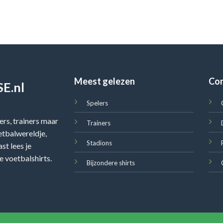
Meest gelezen
Co
E.nl
Spelers
rs, trainers maar
Trainers
oetbalwereldje,
Stadions
st lees je
e voetbalshirts.
Bijzondere shirts