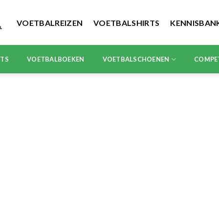
VOETBALREIZEN
VOETBALSHIRTS
KENNISBAN
RTS
VOETBALBOEKEN
VOETBALSCHOENEN
COMPE