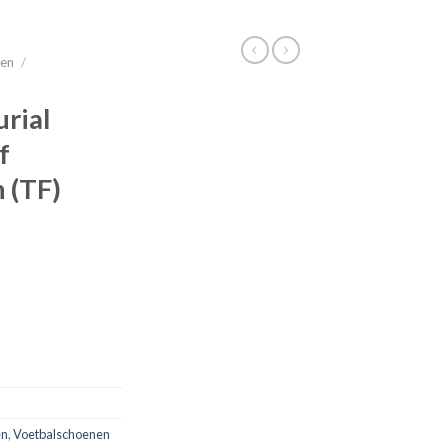
nen
/
rial
f
 (TF)
en
,
Voetbalschoenen