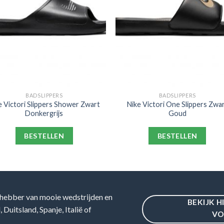
BADSLIPPERS
BADSLIPPERS
e Victori Slippers Shower Zwart
Nike Victori One Slippers Zwa
Donkergrijs
Goud
BESTELLEN
BESTELLEN
hebber van mooie wedstrijden en
BEKIJK H
Duitsland, Spanje, Italië of
VO