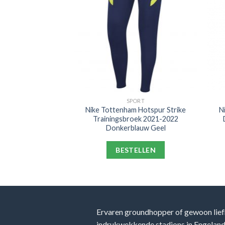
PORT
SPORT
e Trainingsbroek
Nike Tottenham Hotspur Strike
N
 Zwart
Trainingsbroek 2021-2022
Donkerblauw Geel
ELLEN
BESTELLEN
Ervaren groundhopper of gewoon lief
indrukwekkende stadions in Engeland, 