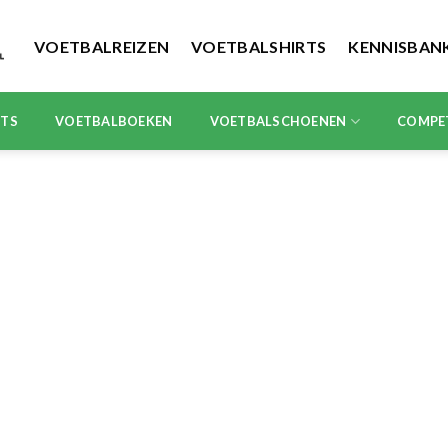
VOETBALREIZEN
VOETBALSHIRTS
KENNISBAN
RTS
VOETBALBOEKEN
VOETBALSCHOENEN
COMPE