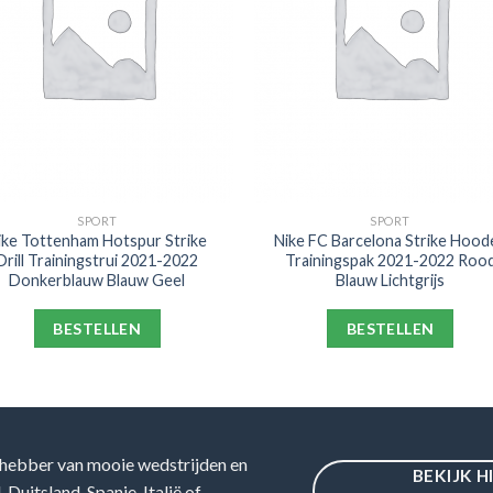
SPORT
SPORT
ike Tottenham Hotspur Strike
Nike FC Barcelona Strike Hood
Drill Trainingstrui 2021-2022
Trainingspak 2021-2022 Roo
Donkerblauw Blauw Geel
Blauw Lichtgrijs
BESTELLEN
BESTELLEN
hebber van mooie wedstrijden en
BEKIJK H
Duitsland, Spanje, Italië of