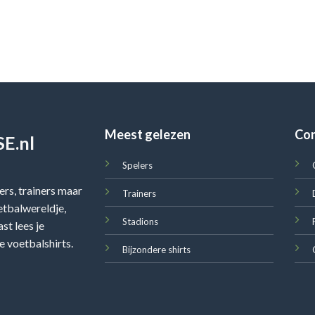
Meest gelezen
Co
E.nl
Spelers
rs, trainers maar
Trainers
oetbalwereldje,
Stadions
st lees je
e voetbalshirts.
Bijzondere shirts