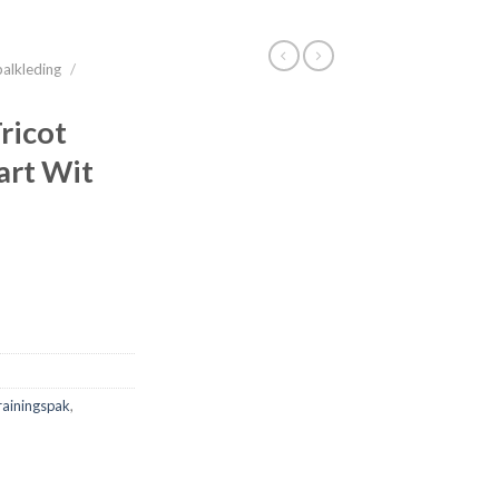
alkleding
/
ricot
art Wit
rainingspak
,