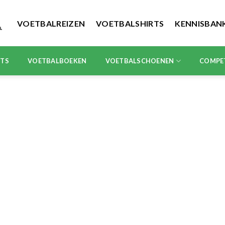
VOETBALREIZEN
VOETBALSHIRTS
KENNISBAN
RTS
VOETBALBOEKEN
VOETBALSCHOENEN
COMPE