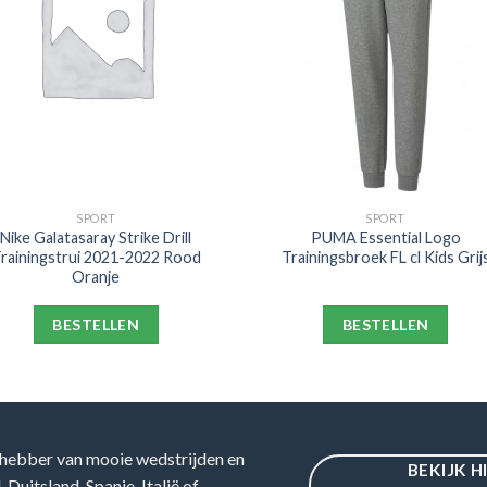
SPORT
SPORT
Nike Galatasaray Strike Drill
PUMA Essential Logo
rainingstrui 2021-2022 Rood
Trainingsbroek FL cl Kids Grij
Oranje
BESTELLEN
BESTELLEN
hebber van mooie wedstrijden en
BEKIJK H
Duitsland, Spanje, Italië of