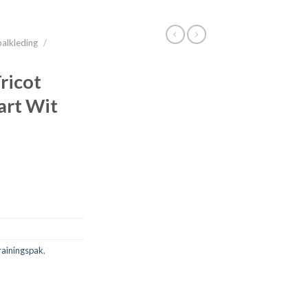
alkleding
/
ricot
art Wit
rainingspak
,