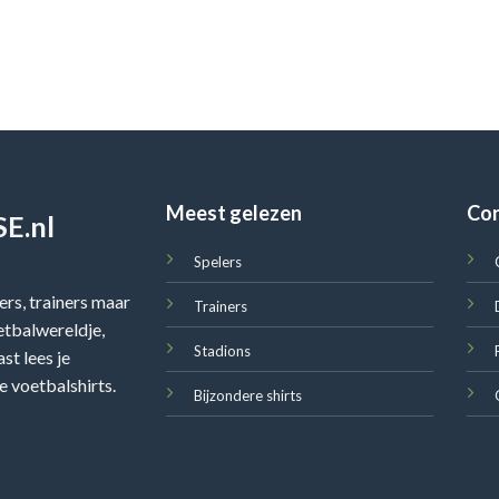
Meest gelezen
Co
E.nl
Spelers
rs, trainers maar
Trainers
oetbalwereldje,
Stadions
st lees je
e voetbalshirts.
Bijzondere shirts