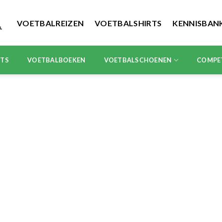
VOETBALREIZEN
VOETBALSHIRTS
KENNISBAN
RTS
VOETBALBOEKEN
VOETBALSCHOENEN
COMPE