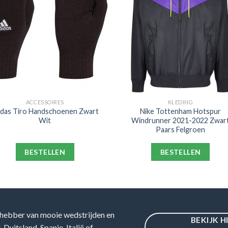
ACCESSOIRES
KLEDING
idas Tiro Handschoenen Zwart
Nike Tottenham Hotspur
Wit
Windrunner 2021-2022 Zwar
Paars Felgroen
BESTELLEN
BESTELLEN
hebber van mooie wedstrijden en
BEKIJK H
Duitsland, Spanje, Italië of