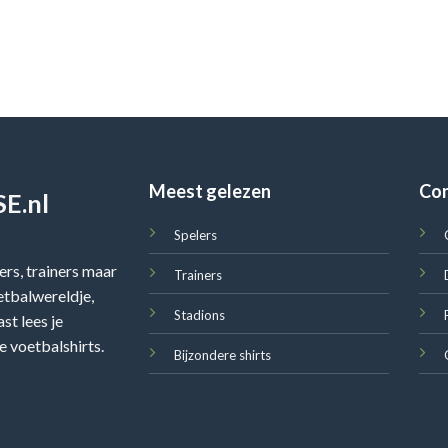
Meest gelezen
Co
E.nl
Spelers
rs, trainers maar
Trainers
oetbalwereldje,
Stadions
st lees je
e voetbalshirts.
Bijzondere shirts