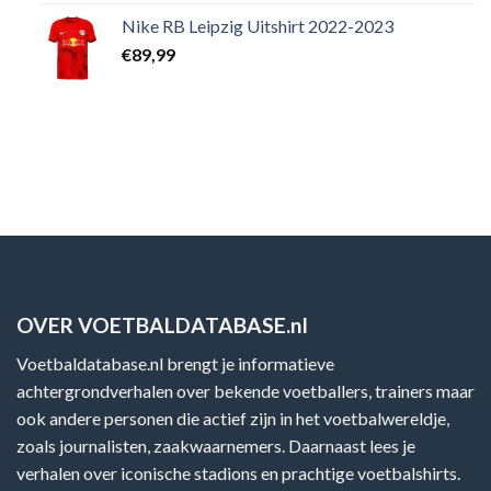
Nike RB Leipzig Uitshirt 2022-2023
€
89,99
OVER VOETBALDATABASE.nl
Voetbaldatabase.nl brengt je informatieve
achtergrondverhalen over bekende voetballers, trainers maar
ook andere personen die actief zijn in het voetbalwereldje,
zoals journalisten, zaakwaarnemers. Daarnaast lees je
verhalen over iconische stadions en prachtige voetbalshirts.