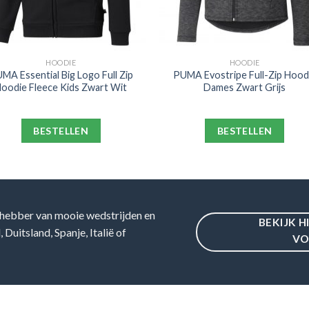
HOODIE
HOODIE
MA Essential Big Logo Full Zip
PUMA Evostripe Full-Zip Hood
oodie Fleece Kids Zwart Wit
Dames Zwart Grijs
BESTELLEN
BESTELLEN
hebber van mooie wedstrijden en
BEKIJK H
Duitsland, Spanje, Italië of
VO