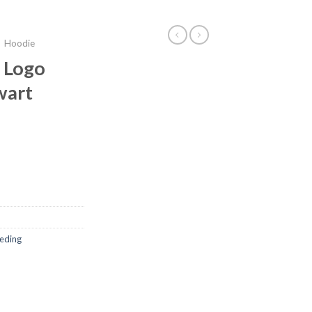
Hoodie
 Logo
wart
leding