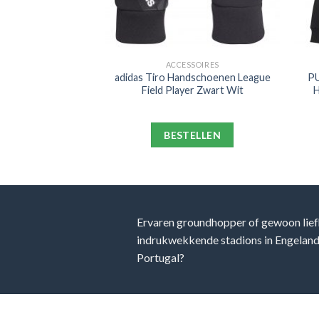
ODIE
ACCESSOIRES
 Full Zip Hoodie
adidas Tiro Handschoenen League
PU
art
Field Player Zwart Wit
H
ELLEN
BESTELLEN
Ervaren groundhopper of gewoon lief
indrukwekkende stadions in Engeland, 
Portugal?