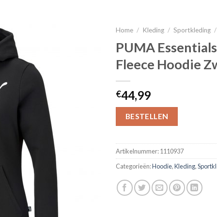
Home
/
Kleding
/
Sportkleding
/
PUMA Essentials
Fleece Hoodie Z
44,99
€
BESTELLEN
Artikelnummer:
1110937
Categorieën:
Hoodie
,
Kleding
,
Sportk