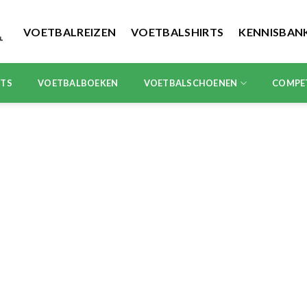
VOETBALREIZEN
VOETBALSHIRTS
KENNISBAN
RTS
VOETBALBOEKEN
VOETBALSCHOENEN
COMPE