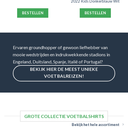
2022 Kids Donkerblauw Wit
BESTELLEN
BESTELLEN
Ervaren groundhopper of gewoon liefhebber van
mooie wedstrijden en indrukwekkende stadions in
Engeland, Duitsland, Spanje, Italië of Portugal?
BEKIJK HIER DE MEEST UNIEKE
VOETBALREIZEN!
GROTE COLLECTIE VOETBALSHIRTS
Bekijk het hele assortiment