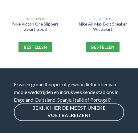
BADSLIPPERS
SCHOENEN
Nike Victori One Slippers
Nike Air Max Bolt Sneaker
Zwart Goud
Wit Zwart
BESTELLEN
BESTELLEN
Ervaren groundhopper of gewoon liefhebber van
mooie wedstrijden en indrukwekkende stadions in
Engeland, Duitsland, Spanje, Italië of Portugal?
BEKIJK HIER DE MEEST UNIEKE
VOETBALREIZEN!