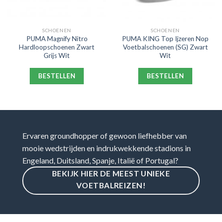
SCHOENEN
SCHOENEN
PUMA Magnify Nitro
PUMA KING Top Ijzeren Nop
Hardloopschoenen Zwart
Voetbalschoenen (SG) Zwart
Grijs Wit
Wit
BESTELLEN
BESTELLEN
Ervaren groundhopper of gewoon liefhebber van
mooie wedstrijden en indrukwekkende stadions in
Engeland, Duitsland, Spanje, Italië of Portugal?
BEKIJK HIER DE MEEST UNIEKE
VOETBALREIZEN!