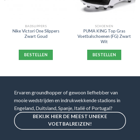
BADSLIPPERS
SCHOENEN
Nike Victori One Slippers
PUMA KING Top Gras
Zwart Goud
Voetbalschoenen (FG) Zwart
Wit
BESTELLEN
BESTELLEN
Ervaren groundhopper of gewoon liefhebber van
mooie wedstrijden en indrukwekkende stadions in
Engeland, Duitsland, Spanje, Italië of Portugal?
BEKIJK HIER DE MEEST UNIEKE
VOETBALREIZEN!