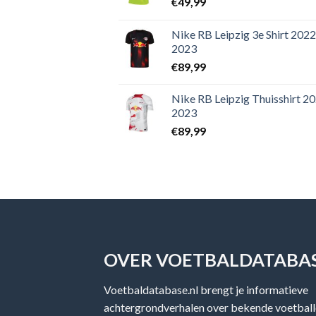
€
49,99
Nike RB Leipzig 3e Shirt 2022
2023
€
89,99
Nike RB Leipzig Thuisshirt 2
2023
€
89,99
OVER VOETBALDATABAS
Voetbaldatabase.nl brengt je informatieve
achtergrondverhalen over bekende voetballe