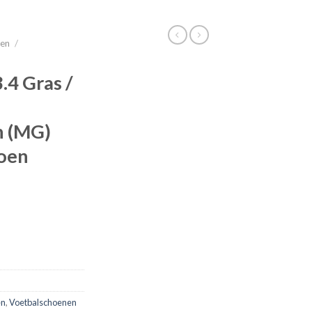
nen
/
4 Gras /
n (MG)
oen
en
,
Voetbalschoenen