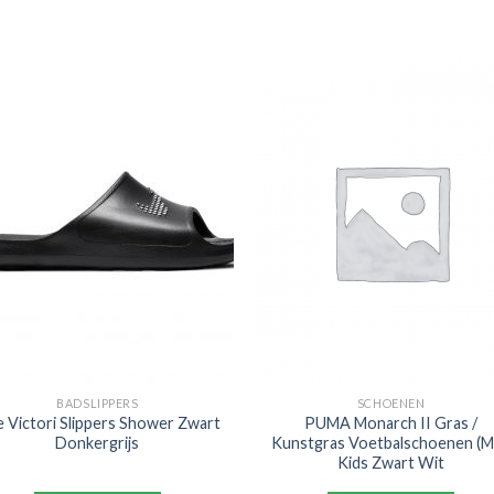
BADSLIPPERS
SCHOENEN
e Victori Slippers Shower Zwart
PUMA Monarch II Gras /
Donkergrijs
Kunstgras Voetbalschoenen (
Kids Zwart Wit