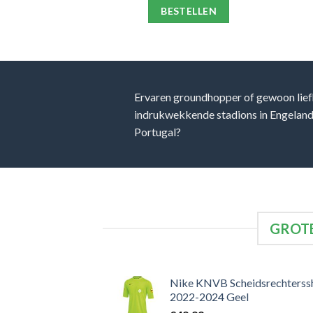
ELLEN
BESTELLEN
Ervaren groundhopper of gewoon lief
indrukwekkende stadions in Engeland, 
Portugal?
GROTE
Nike KNVB Scheidsrechterssh
2022-2024 Geel