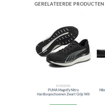
GERELATEERDE PRODUCTEN
OENEN
SCHOENEN
G Top Gras
PUMA Magnify Nitro
Nik
n (FG) Zwart Wit
Hardloopschoenen Zwart Grijs Wit