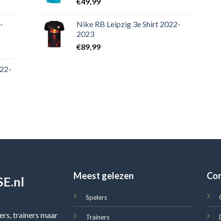
€
49,99
-
Nike RB Leipzig 3e Shirt 2022-
2023
€
89,99
022-
Meest gelezen
Co
E.nl
Spelers
rs, trainers maar
Trainers