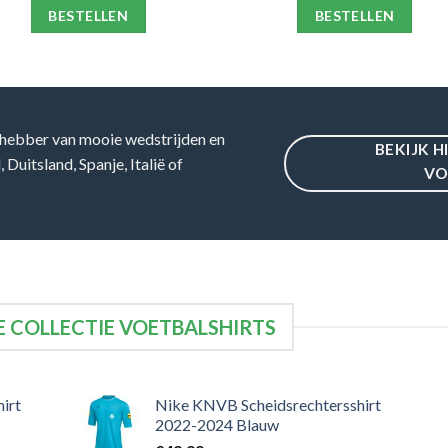
BESTELLEN
BESTELLEN
hebber van mooie wedstrijden en
BEKIJK H
Duitsland, Spanje, Italië of
VO
 COLLECTIE VOETBALSHIRTS
irt
Nike KNVB Scheidsrechtersshirt
2022-2024 Blauw