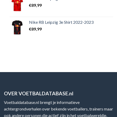
€
89,99
Nike RB Leipzig 3e Shirt 2022-2023
€
89,99
OVER VOETBALDATABASE.nl
Voetbaldatabase.nl brengt je informatieve
achtergrondverhalen over bekende voetballers, trainers maar
ook andere personen die actief zijn in het voetbalwereldje,