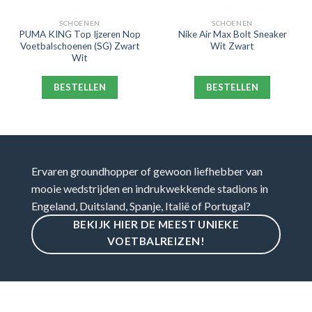
SCHOENEN
SCHOENEN
PUMA KING Top Ijzeren Nop
Nike Air Max Bolt Sneaker
Voetbalschoenen (SG) Zwart
Wit Zwart
Wit
BESTELLEN
BESTELLEN
Ervaren groundhopper of gewoon liefhebber van
mooie wedstrijden en indrukwekkende stadions in
Engeland, Duitsland, Spanje, Italië of Portugal?
BEKIJK HIER DE MEEST UNIEKE
VOETBALREIZEN!