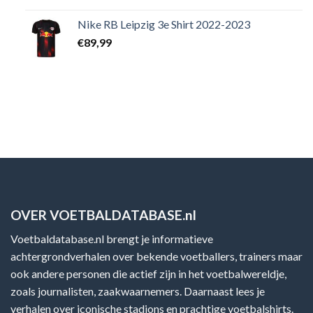
Nike RB Leipzig 3e Shirt 2022-2023
€
89,99
OVER VOETBALDATABASE.nl
Voetbaldatabase.nl brengt je informatieve
achtergrondverhalen over bekende voetballers, trainers maar
ook andere personen die actief zijn in het voetbalwereldje,
zoals journalisten, zaakwaarnemers. Daarnaast lees je
verhalen over iconische stadions en prachtige voetbalshirts.