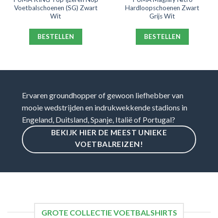
Voetbalschoenen (SG) Zwart
Hardloopschoenen Zwart
Wit
Grijs Wit
BESTELLEN
BESTELLEN
Ervaren groundhopper of gewoon liefhebber van
mooie wedstrijden en indrukwekkende stadions in
Engeland, Duitsland, Spanje, Italië of Portugal?
BEKIJK HIER DE MEEST UNIEKE
VOETBALREIZEN!
GROTE COLLECTIE VOETBALSHIRTS