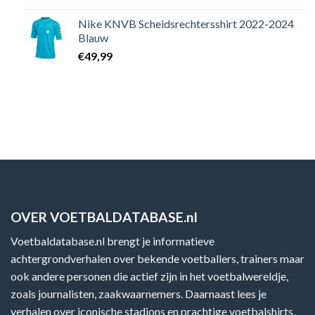
Nike KNVB Scheidsrechtersshirt 2022-2024
Blauw
€
49,99
OVER VOETBALDATABASE.nl
Voetbaldatabase.nl brengt je informatieve
achtergrondverhalen over bekende voetballers, trainers maar
ook andere personen die actief zijn in het voetbalwereldje,
zoals journalisten, zaakwaarnemers. Daarnaast lees je
verhalen over iconische stadions en prachtige voetbalshirts.