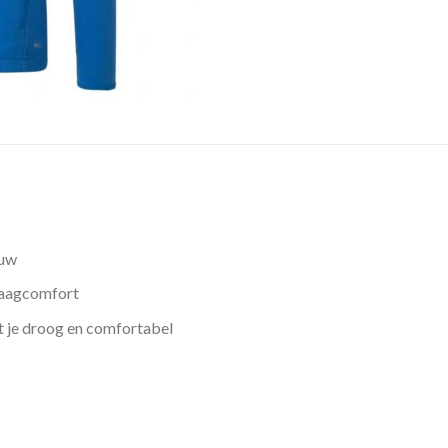
auw
raagcomfort
 je droog en comfortabel