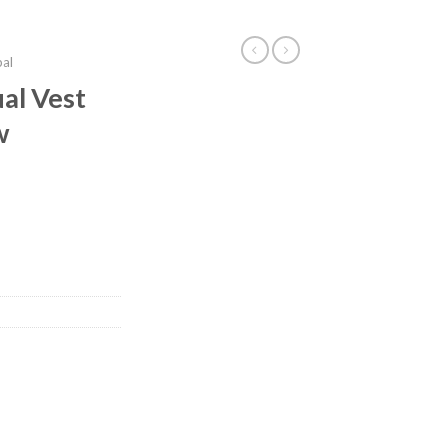
bal
al Vest
w