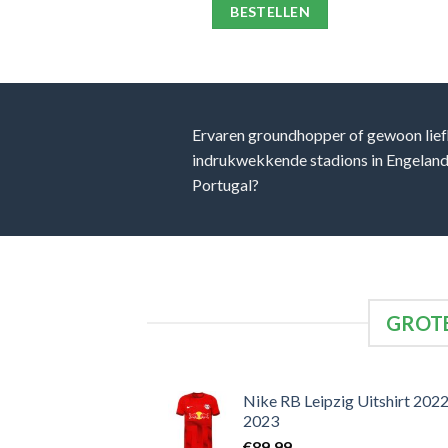
ELLEN
BESTELLEN
Ervaren groundhopper of gewoon lief
indrukwekkende stadions in Engeland, 
Portugal?
GROTE
Nike RB Leipzig Uitshirt 2022
2023
€
89,99