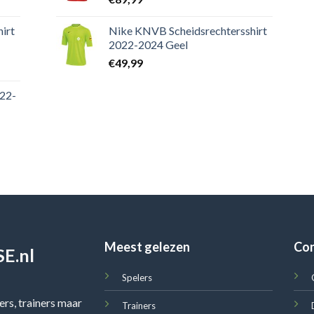
irt
Nike KNVB Scheidsrechtersshirt
2022-2024 Geel
€
49,99
022-
Meest gelezen
Co
E.nl
Spelers
rs, trainers maar
Trainers