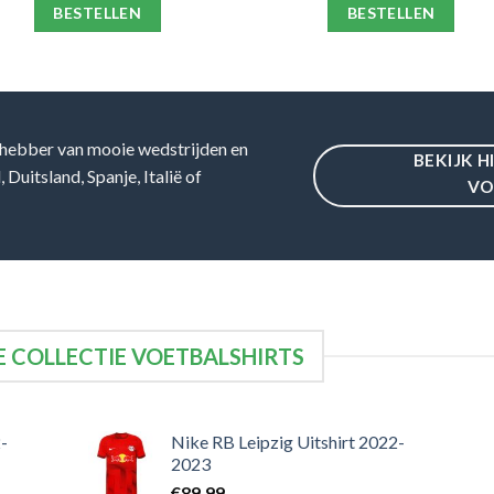
BESTELLEN
BESTELLEN
hebber van mooie wedstrijden en
BEKIJK H
Duitsland, Spanje, Italië of
VO
 COLLECTIE VOETBALSHIRTS
-
Nike RB Leipzig Uitshirt 2022-
2023
€
89,99