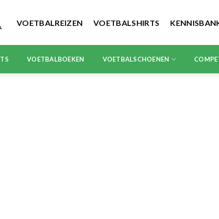
VOETBALREIZEN
VOETBALSHIRTS
KENNISBAN
RTS
VOETBALBOEKEN
VOETBALSCHOENEN
COMPE