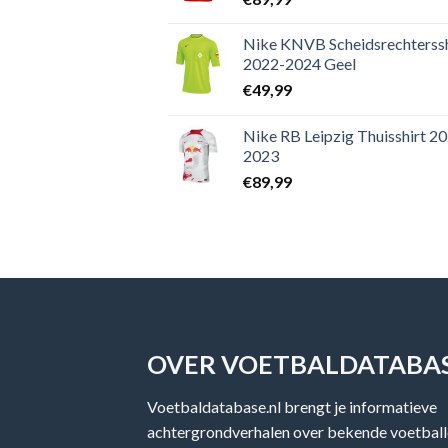
Nike KNVB Scheidsrechterssh
2022-2024 Geel
€
49,99
Nike RB Leipzig Thuisshirt 2
2023
€
89,99
OVER VOETBALDATABAS
Voetbaldatabase.nl brengt je informatieve
achtergrondverhalen over bekende voetballe