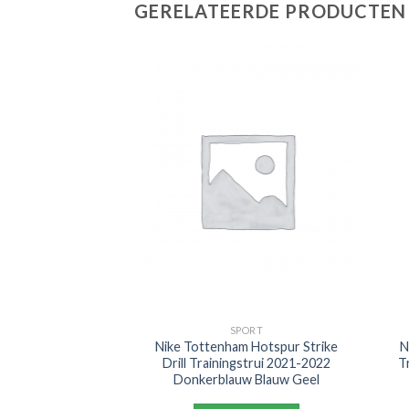
GERELATEERDE PRODUCTEN
PORT
SPORT
m Joggingbroekje
Nike Tottenham Hotspur Strike
N
art
Drill Trainingstrui 2021-2022
T
Donkerblauw Blauw Geel