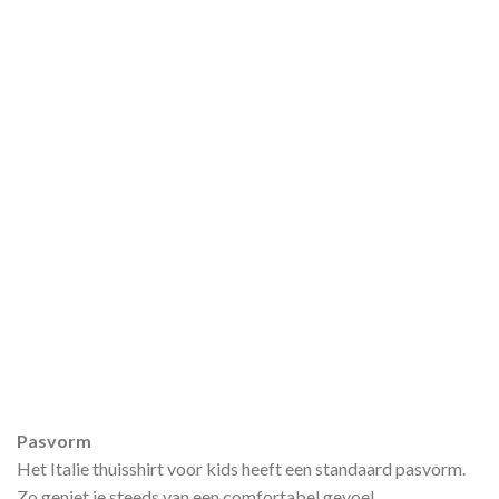
Pasvorm
Het Italie thuisshirt voor kids heeft een standaard pasvorm.
Zo geniet je steeds van een comfortabel gevoel.