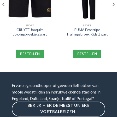
SPORT
SPORT
CRUYFF Joaquim
PUMA Evostripe
Joggingbroekje Zwart
Trainingsbroek Kids Zwart
BESTELLEN
BESTELLEN
Ervaren groundhopper of gewoon liefhebber van
mooie wedstrijden en indrukwekkende stadions in
Engeland, Duitsland, Spanje, Italië of Portugal?
BEKIJK HIER DE MEEST UNIEKE
VOETBALREIZEN!