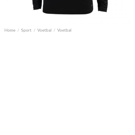
Home
/
Sport
/
Voetbal
/
Voetbal