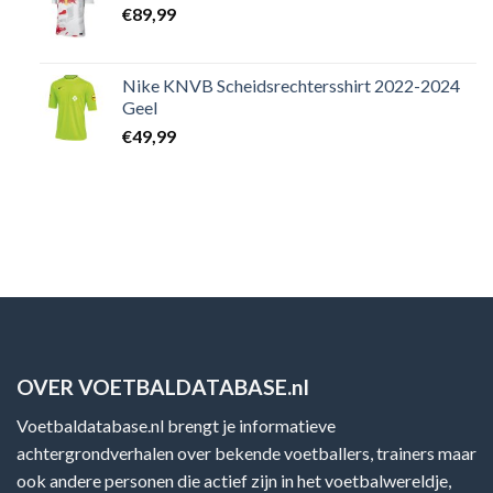
€
89,99
Nike KNVB Scheidsrechtersshirt 2022-2024
Geel
€
49,99
OVER VOETBALDATABASE.nl
Voetbaldatabase.nl brengt je informatieve
achtergrondverhalen over bekende voetballers, trainers maar
ook andere personen die actief zijn in het voetbalwereldje,