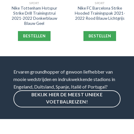
SPORT
SPORT
Nike Tottenham Hotspur
Nike FC Barcelona Strike
Strike Drill Trainingstrui
Hooded Trainingspak 2021-
2021-2022 Donkerblauw
2022 Rood Blauw Lichtgrijs
Blauw Geel
BESTELLEN
BESTELLEN
Ervaren groundhopper of gewoon liefhebber van
mooie wedstrijden en indrukwekkende stadions in
Engeland, Duitsland, Spanje, Italië of Portugal?
BEKIJK HIER DE MEEST UNIEKE
VOETBALREIZEN!