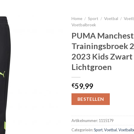
Home
/
Sport
/
Voetbal
/
Voetb
Voetbalbroek
PUMA Mancheste
Trainingsbroek 
2023 Kids Zwart
Lichtgroen
59,99
€
BESTELLEN
Artikelnummer:
1115179
Categorieën:
Sport
,
Voetbal
,
Voetbalb