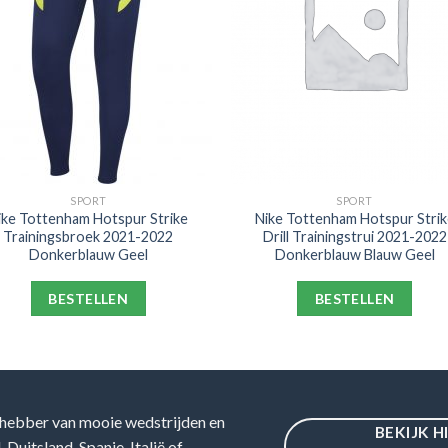
SPORT
SPORT
ike Tottenham Hotspur Strike
Nike Tottenham Hotspur Strik
Trainingsbroek 2021-2022
Drill Trainingstrui 2021-2022
Donkerblauw Geel
Donkerblauw Blauw Geel
BESTELLEN
BESTELLEN
hebber van mooie wedstrijden en
BEKIJK H
Duitsland, Spanje, Italië of