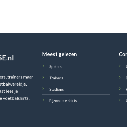
Meest gelezen
Co
E.nl
Spelers
rs, trainers maar
Trainers
oetbalwereldje,
Stadions
st lees je
e voetbalshirts.
Bijzondere shirts