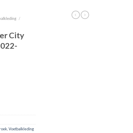
alkleding
/
r City
2022-
roek
,
Voetbalkleding