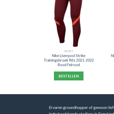
EPREVENTIE
SPORT
TRA Light
Nike Liverpool Strike
N
mer Sleeve Zwart
Trainingsbroek Rits 2021-2022
it
Rood Felrood
ELLEN
BESTELLEN
Ervaren groundhopper of gewoon lief
indrukwekkende stadions in Engeland, 