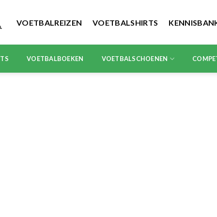
VOETBALREIZEN
VOETBALSHIRTS
KENNISBAN
RTS
VOETBALBOEKEN
VOETBALSCHOENEN
COMPE