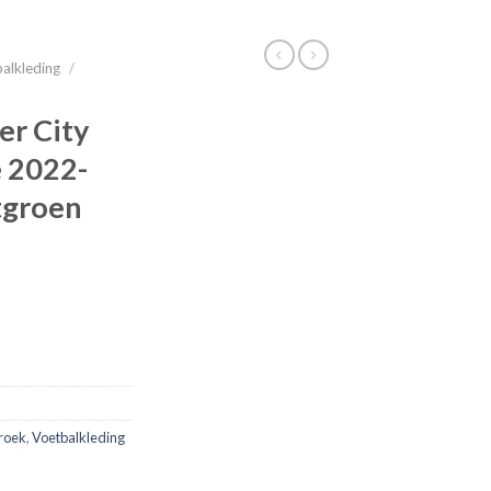
alkleding
/
r City
e 2022-
tgroen
roek
,
Voetbalkleding