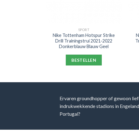
PORT
SPORT
e Trainingsbroek
Nike Tottenham Hotspur Strike
N
 Blauw
Drill Trainingstrui 2021-2022
T
Donkerblauw Blauw Geel
ELLEN
BESTELLEN
Ervaren groundhopper of gewoon lief
indrukwekkende stadions in Engeland, 
Portugal?