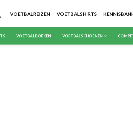
VOETBALREIZEN
VOETBALSHIRTS
KENNISBAN
RTS
VOETBALBOEKEN
VOETBALSCHOENEN
COMPE