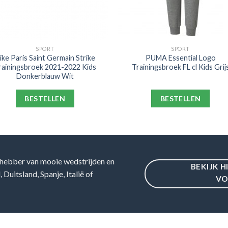
SPORT
SPORT
ike Paris Saint Germain Strike
PUMA Essential Logo
rainingsbroek 2021-2022 Kids
Trainingsbroek FL cl Kids Grij
Donkerblauw Wit
BESTELLEN
BESTELLEN
hebber van mooie wedstrijden en
BEKIJK H
Duitsland, Spanje, Italië of
VO