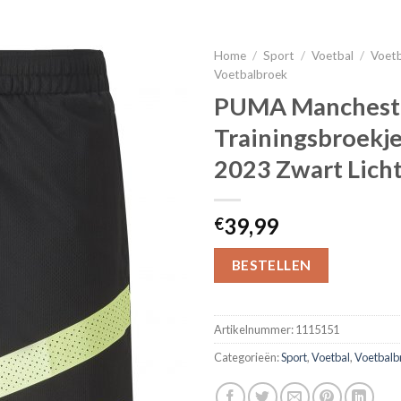
Home
/
Sport
/
Voetbal
/
Voetb
Voetbalbroek
PUMA Mancheste
Trainingsbroekj
2023 Zwart Lich
39,99
€
BESTELLEN
Artikelnummer:
1115151
Categorieën:
Sport
,
Voetbal
,
Voetbalb