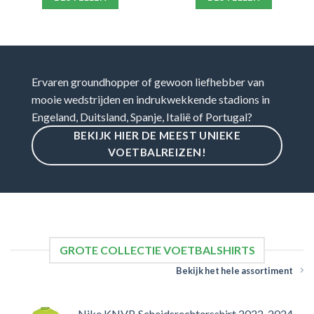
Ervaren groundhopper of gewoon liefhebber van
mooie wedstrijden en indrukwekkende stadions in
Engeland, Duitsland, Spanje, Italië of Portugal?
BEKIJK HIER DE MEEST UNIEKE
VOETBALREIZEN!
GROTE COLLECTIE VOETBALSHIRTS
Bekijk het hele assortiment
Nike KNVB Scheidsrechtersshirt 2022-2024