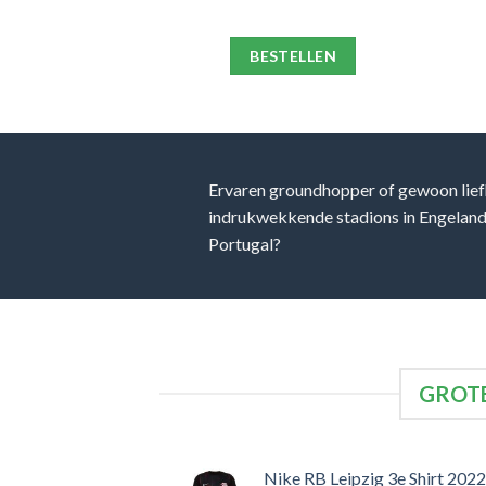
ELLEN
BESTELLEN
Ervaren groundhopper of gewoon lief
indrukwekkende stadions in Engeland, 
Portugal?
GROTE
Nike RB Leipzig 3e Shirt 2022