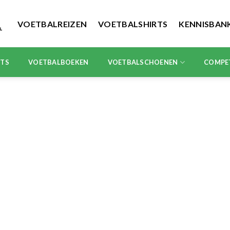
VOETBALREIZEN
VOETBALSHIRTS
KENNISBAN
RTS
VOETBALBOEKEN
VOETBALSCHOENEN
COMPE