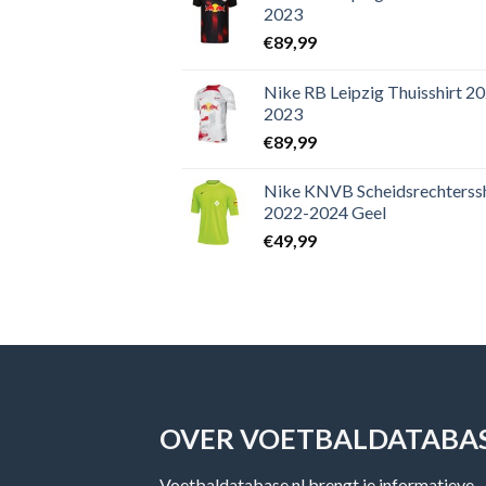
2023
€
89,99
Nike RB Leipzig Thuisshirt 2
2023
€
89,99
Nike KNVB Scheidsrechterssh
2022-2024 Geel
€
49,99
OVER VOETBALDATABAS
Voetbaldatabase.nl brengt je informatieve