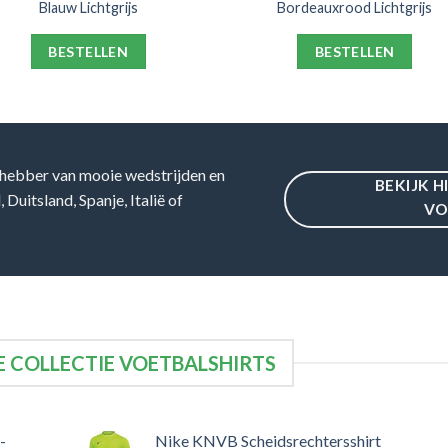
Blauw Lichtgrijs
Bordeauxrood Lichtgrijs
BESTELLEN
BESTELLEN
hebber van mooie wedstrijden en
BEKIJK H
Duitsland, Spanje, Italië of
VO
 COLLECTIE VOETBALSHIRTS
-
Nike KNVB Scheidsrechtersshirt