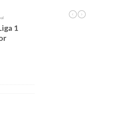
bal
iga 1
or