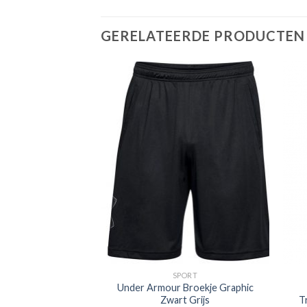
GERELATEERDE PRODUCTEN
PORT
SPORT
e Trainingsbroek
Under Armour Broekje Graphic
 Blauw
Zwart Grijs
T