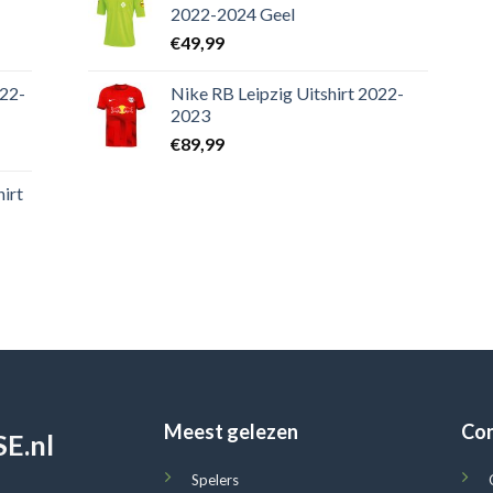
2022-2024 Geel
€
49,99
022-
Nike RB Leipzig Uitshirt 2022-
2023
€
89,99
irt
Meest gelezen
Co
E.nl
Spelers