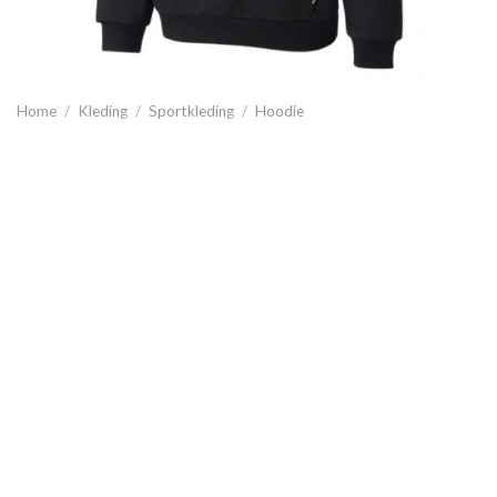
Home
/
Kleding
/
Sportkleding
/
Hoodie