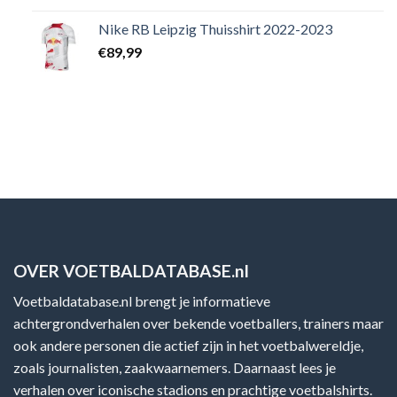
Nike RB Leipzig Thuisshirt 2022-2023
€
89,99
OVER VOETBALDATABASE.nl
Voetbaldatabase.nl brengt je informatieve
achtergrondverhalen over bekende voetballers, trainers maar
ook andere personen die actief zijn in het voetbalwereldje,
zoals journalisten, zaakwaarnemers. Daarnaast lees je
verhalen over iconische stadions en prachtige voetbalshirts.