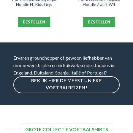
Hoodie FL Kids Grijs
Hoodie Zwart Wit
BESTELLEN
BESTELLEN
Ervaren groundhopper of gewoon liefhebber van
mooie wedstrijden en indrukwekkende stadions in
Engeland, Duitsland, Spanje, Italië of Portugal?
BEKIJK HIER DE MEEST UNIEKE
VOETBALREIZEN!
GROTE COLLECTIE VOETBALSHIRTS