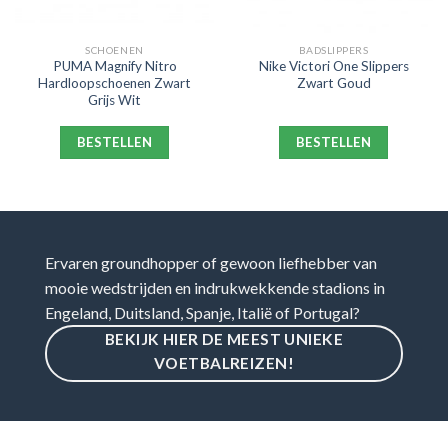
SCHOENEN
BADSLIPPERS
PUMA Magnify Nitro
Nike Victori One Slippers
Hardloopschoenen Zwart
Zwart Goud
Grijs Wit
BESTELLEN
BESTELLEN
Ervaren groundhopper of gewoon liefhebber van
mooie wedstrijden en indrukwekkende stadions in
Engeland, Duitsland, Spanje, Italië of Portugal?
BEKIJK HIER DE MEEST UNIEKE
VOETBALREIZEN!