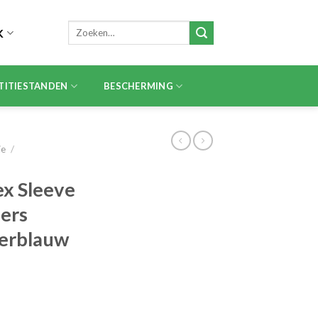
Zoeken
K
naar:
TITIESTANDEN
BESCHERMING
ie
/
x Sleeve
ers
kerblauw