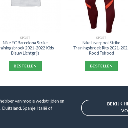
SPORT
SPORT
Nike FC Barcelona Strike
Nike Liverpool Strike
rainingsbroek 2021-2022 Kids
Trainingsbroek Rits 2021-202
Blauw Lichtgrijs
Rood Felrood
BESTELLEN
BESTELLEN
hebber van mooie wedstrijden en
BEKIJK H
Duitsland, Spanje, Italië of
VO