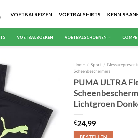
VOETBALREIZEN
VOETBALSHIRTS
KENNISBAN
RTS
VOETBALBOEKEN
VOETBALSCHOENEN
COMPE
Home
/
Sport
/
Blessureprevent
Scheenbeschermers
PUMA ULTRA Fle
Scheenbescherm
Lichtgroen Don
24,99
€
BESTELLEN