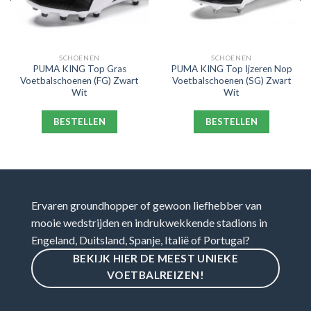
SCHOENEN
SCHOENEN
PUMA KING Top Gras
PUMA KING Top Ijzeren Nop
Voetbalschoenen (FG) Zwart
Voetbalschoenen (SG) Zwart
Wit
Wit
BESTELLEN
BESTELLEN
Ervaren groundhopper of gewoon liefhebber van
mooie wedstrijden en indrukwekkende stadions in
Engeland, Duitsland, Spanje, Italië of Portugal?
BEKIJK HIER DE MEEST UNIEKE
VOETBALREIZEN!