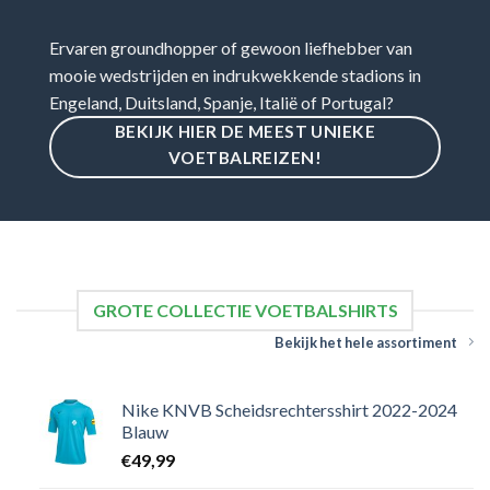
Ervaren groundhopper of gewoon liefhebber van
mooie wedstrijden en indrukwekkende stadions in
Engeland, Duitsland, Spanje, Italië of Portugal?
BEKIJK HIER DE MEEST UNIEKE
VOETBALREIZEN!
GROTE COLLECTIE VOETBALSHIRTS
Bekijk het hele assortiment
Nike KNVB Scheidsrechtersshirt 2022-2024
Blauw
€
49,99