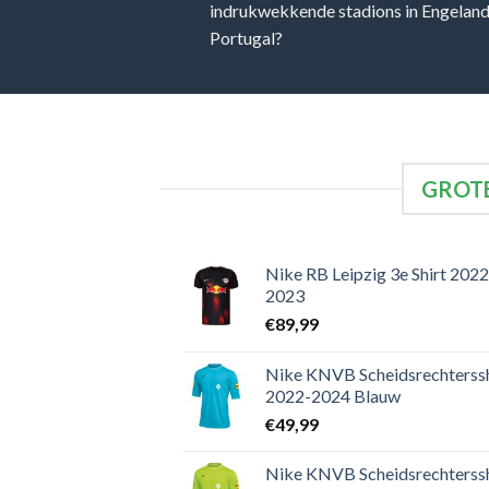
indrukwekkende stadions in Engeland, 
Portugal?
GROTE
Nike RB Leipzig 3e Shirt 2022
2023
€
89,99
Nike KNVB Scheidsrechterssh
2022-2024 Blauw
€
49,99
Nike KNVB Scheidsrechterssh