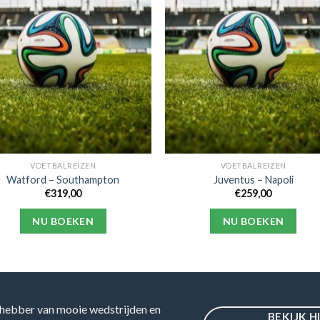
VOETBALREIZEN
VOETBALREIZEN
Watford – Southampton
Juventus – Napoli
€
319,00
€
259,00
NU BOEKEN
NU BOEKEN
hebber van mooie wedstrijden en
BEKIJK H