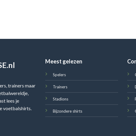
Meest gelezen
Co
E.nl
Spelers
rs, trainers maar
Trainers
oetbalwereldje,
Stadions
st lees je
e voetbalshirts.
Bijzondere shirts