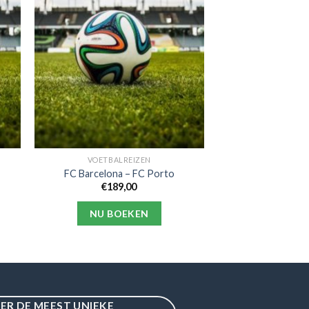
VOETBALREIZEN
FC Barcelona – FC Porto
€
189,00
NU BOEKEN
IER DE MEEST UNIEKE