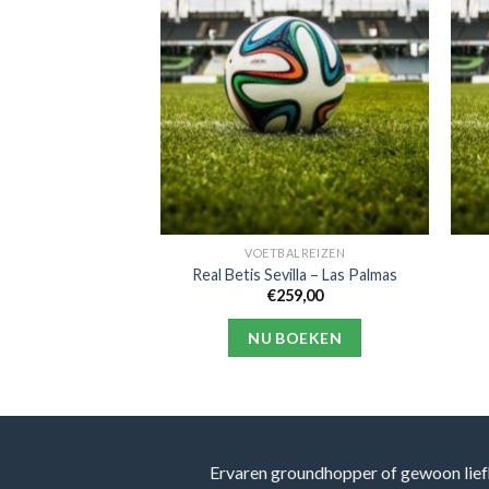
ALREIZEN
VOETBALREIZEN
d – Valencia
Real Betis Sevilla – Las Palmas
69,00
€
259,00
OEKEN
NU BOEKEN
Ervaren groundhopper of gewoon lief