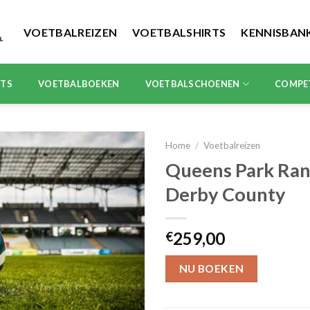
VOETBALREIZEN
VOETBALSHIRTS
KENNISBAN
RTS
VOETBALBOEKEN
VOETBALSCHOENEN
COMPE
Home
/
Voetbalreizen
Queens Park Ran
Derby County
259,00
€
NU BOEKEN