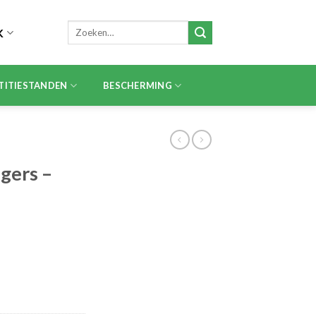
Zoeken
K
naar:
TITIESTANDEN
BESCHERMING
gers –