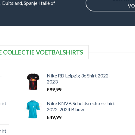
Duitsland, Spanje, Italië of
VO
 COLLECTIE VOETBALSHIRTS
-
Nike RB Leipzig 3e Shirt 2022-
2023
€
89,99
irt
Nike KNVB Scheidsrechtersshirt
2022-2024 Blauw
€
49,99
irt