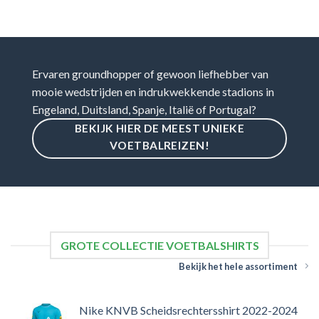
Ervaren groundhopper of gewoon liefhebber van
mooie wedstrijden en indrukwekkende stadions in
Engeland, Duitsland, Spanje, Italië of Portugal?
BEKIJK HIER DE MEEST UNIEKE
VOETBALREIZEN!
GROTE COLLECTIE VOETBALSHIRTS
Bekijk het hele assortiment
Nike KNVB Scheidsrechtersshirt 2022-2024