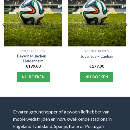
VOETBALREIZEN
VOETBALREIZEN
Bayern München –
Juventus – Cagliari
Heidenheim
€
199,00
€
179,00
NU BOEKEN
NU BOEKEN
Ervaren groundhopper of gewoon liefhebber van
mooie wedstrijden en indrukwekkende stadions in
Engeland, Duitsland, Spanje, Italië of Portugal?