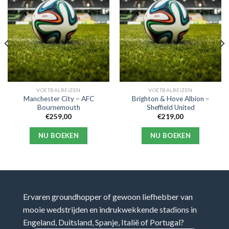
VOETBALREIZEN
VOETBALREIZEN
Manchester City – AFC
Brighton & Hove Albion –
Bournemouth
Sheffield United
€
259,00
€
219,00
NU BOEKEN
NU BOEKEN
Ervaren groundhopper of gewoon liefhebber van
mooie wedstrijden en indrukwekkende stadions in
Engeland, Duitsland, Spanje, Italië of Portugal?