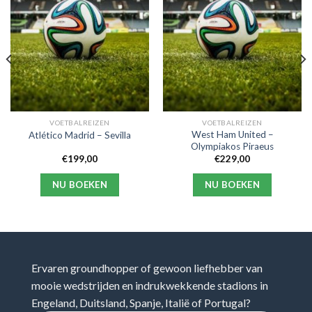
VOETBALREIZEN
VOETBALREIZEN
West Ham United –
Atlético Madrid – Sevilla
Olympiakos Piraeus
€
199,00
€
229,00
NU BOEKEN
NU BOEKEN
Ervaren groundhopper of gewoon liefhebber van
mooie wedstrijden en indrukwekkende stadions in
Engeland, Duitsland, Spanje, Italië of Portugal?