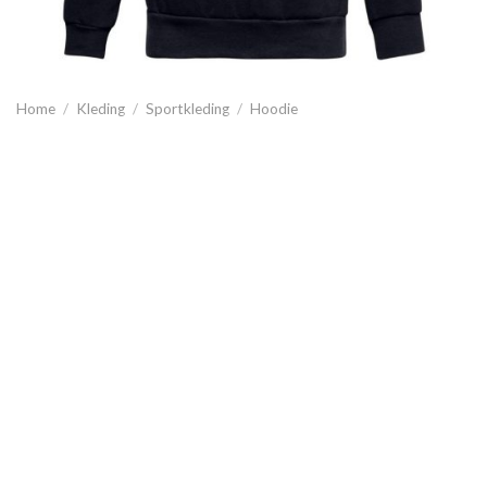
Home
/
Kleding
/
Sportkleding
/
Hoodie