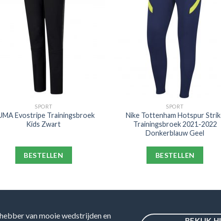
SPORT
SPORT
MA Evostripe Trainingsbroek
Nike Tottenham Hotspur Strik
Kids Zwart
Trainingsbroek 2021-2022
Donkerblauw Geel
BESTELLEN
BESTELLEN
hebber van mooie wedstrijden en
BEKIJK H