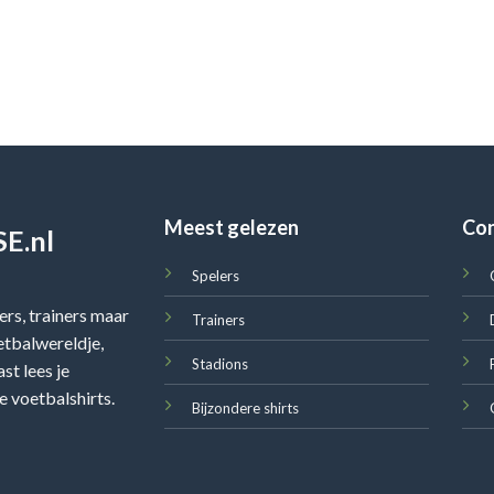
Meest gelezen
Co
E.nl
Spelers
rs, trainers maar
Trainers
oetbalwereldje,
Stadions
st lees je
e voetbalshirts.
Bijzondere shirts