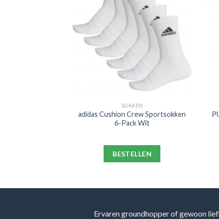
PORT
SOKKEN
m Hotspur Strike
adidas Cushion Crew Sportsokken
PU
gstrui 2021-2022
6-Pack Wit
w Blauw Geel
ELLEN
BESTELLEN
Ervaren groundhopper of gewoon lief