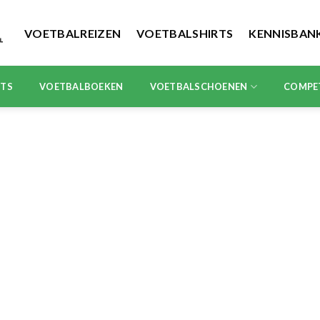
VOETBALREIZEN
VOETBALSHIRTS
KENNISBAN
RTS
VOETBALBOEKEN
VOETBALSCHOENEN
COMPE