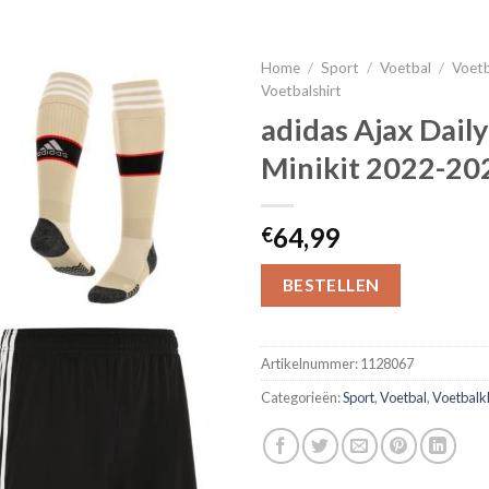
Home
/
Sport
/
Voetbal
/
Voetb
Voetbalshirt
adidas Ajax Dail
Minikit 2022-20
64,99
€
BESTELLEN
Artikelnummer:
1128067
Categorieën:
Sport
,
Voetbal
,
Voetbalk