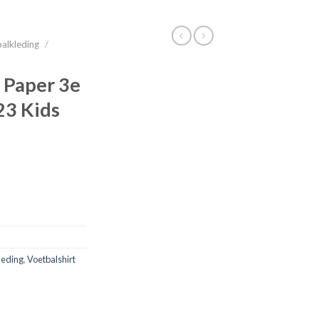
alkleding
/
y Paper 3e
23 Kids
leding
,
Voetbalshirt