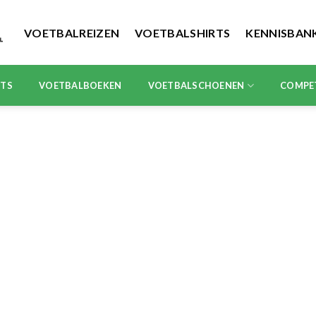
VOETBALREIZEN
VOETBALSHIRTS
KENNISBAN
RTS
VOETBALBOEKEN
VOETBALSCHOENEN
COMPE