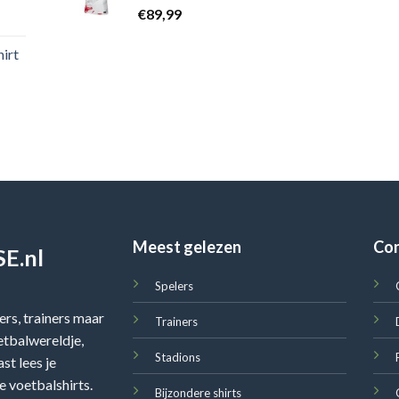
€
89,99
irt
Meest gelezen
Co
E.nl
Spelers
rs, trainers maar
Trainers
oetbalwereldje,
Stadions
st lees je
e voetbalshirts.
Bijzondere shirts