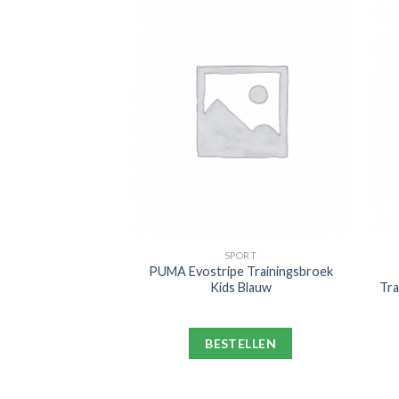
PORT
SPORT
nt Germain Strike
PUMA Evostripe Trainingsbroek
k 2021-2022 Kids
Kids Blauw
Tra
blauw Wit
ELLEN
BESTELLEN