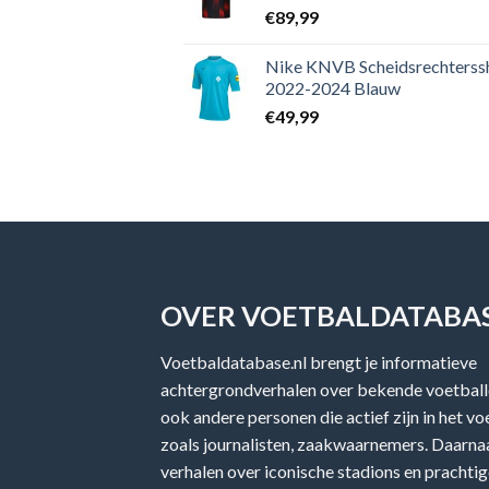
€
89,99
Nike KNVB Scheidsrechterssh
2022-2024 Blauw
€
49,99
OVER VOETBALDATABAS
Voetbaldatabase.nl brengt je informatieve
achtergrondverhalen over bekende voetballe
ook andere personen die actief zijn in het v
zoals journalisten, zaakwaarnemers. Daarnaa
verhalen over iconische stadions en prachtig