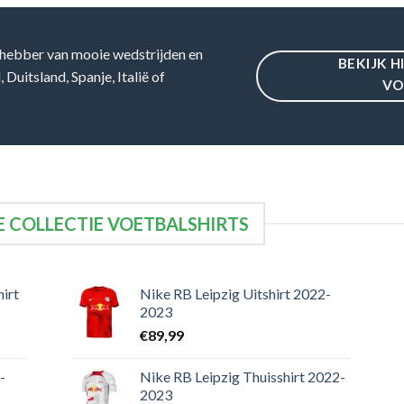
hebber van mooie wedstrijden en
BEKIJK H
Duitsland, Spanje, Italië of
VO
 COLLECTIE VOETBALSHIRTS
irt
Nike RB Leipzig Uitshirt 2022-
2023
€
89,99
-
Nike RB Leipzig Thuisshirt 2022-
2023