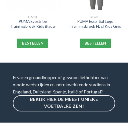
SPORT
SPORT
PUMA Evostripe
PUMA Essential Logo
Trainingsbroek Kids Blauw
Trainingsbroek FL cl Kids Grijs
BESTELLEN
BESTELLEN
Ervaren groundhopper of gewoon liefhebber van
mooie wedstrijden en indrukwekkende stadions in
Engeland, Duitsland, Spanje, Italië of Portugal?
BEKIJK HIER DE MEEST UNIEKE
VOETBALREIZEN!