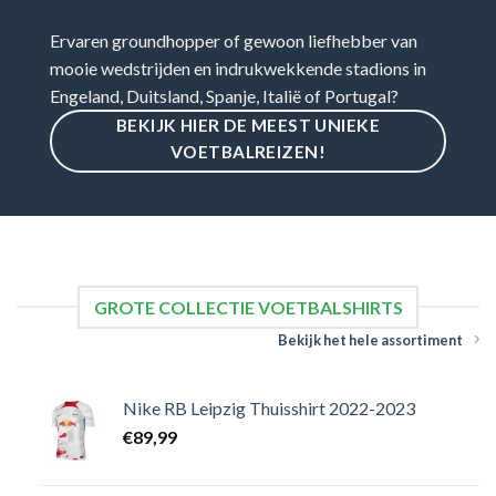
Ervaren groundhopper of gewoon liefhebber van
mooie wedstrijden en indrukwekkende stadions in
Engeland, Duitsland, Spanje, Italië of Portugal?
BEKIJK HIER DE MEEST UNIEKE
VOETBALREIZEN!
GROTE COLLECTIE VOETBALSHIRTS
Bekijk het hele assortiment
Nike RB Leipzig Thuisshirt 2022-2023
€
89,99