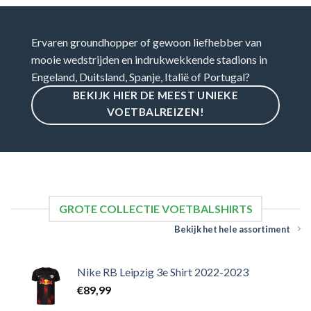
Ervaren groundhopper of gewoon liefhebber van
mooie wedstrijden en indrukwekkende stadions in
Engeland, Duitsland, Spanje, Italië of Portugal?
BEKIJK HIER DE MEEST UNIEKE
VOETBALREIZEN!
GROTE COLLECTIE VOETBALSHIRTS
Bekijk het hele assortiment
Nike RB Leipzig 3e Shirt 2022-2023
€
89,99