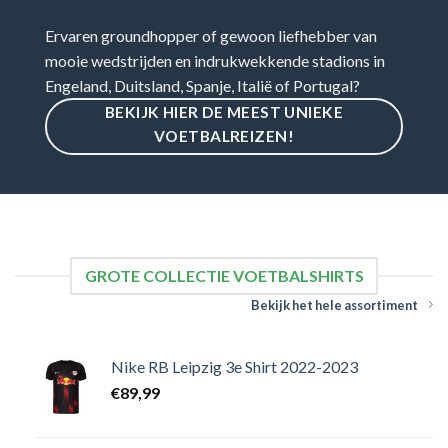
Ervaren groundhopper of gewoon liefhebber van
mooie wedstrijden en indrukwekkende stadions in
Engeland, Duitsland, Spanje, Italië of Portugal?
BEKIJK HIER DE MEEST UNIEKE
VOETBALREIZEN!
GROTE COLLECTIE VOETBALSHIRTS
Bekijk het hele assortiment
Nike RB Leipzig 3e Shirt 2022-2023
€
89,99