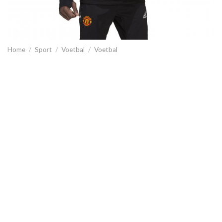
Home
/
Sport
/
Voetbal
/
Voetbal