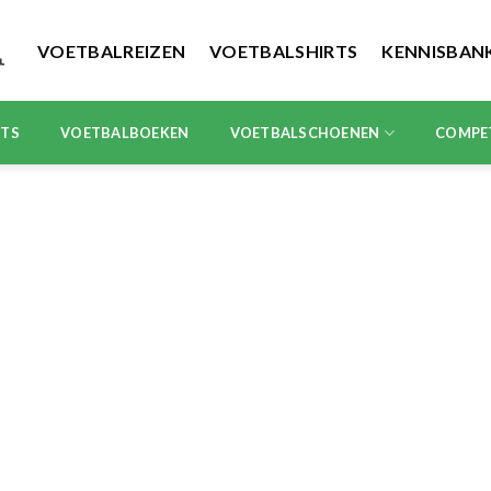
VOETBALREIZEN
VOETBALSHIRTS
KENNISBAN
RTS
VOETBALBOEKEN
VOETBALSCHOENEN
COMPE