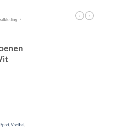
alkleding
/
oenen
Wit
,
Sport
,
Voetbal
,