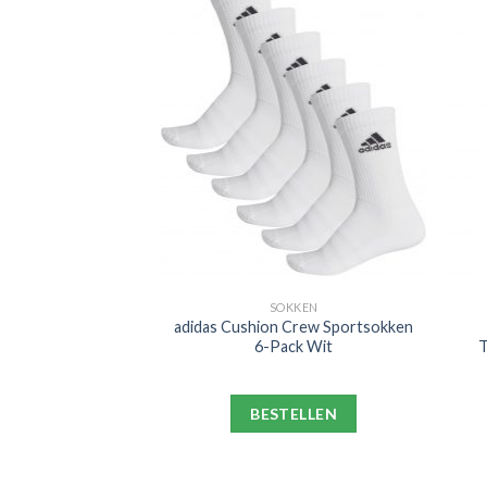
PORT
SOKKEN
m Hotspur Strike
adidas Cushion Crew Sportsokken
oek 2021-2022
6-Pack Wit
T
lauw Geel
ELLEN
BESTELLEN