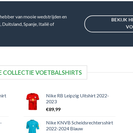
hebber van mooie wedstrijden en
BEKIJK H
Duitsland, Spanje, Italië of
VO
 COLLECTIE VOETBALSHIRTS
irt
Nike RB Leipzig Uitshirt 2022-
2023
€
89,99
-
Nike KNVB Scheidsrechtersshirt
2022-2024 Blauw