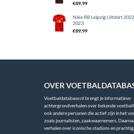
€
89,99
Nike RB Leipzig Uitshirt 2022
2023
€
89,99
OVER VOETBALDATABAS
Voetbaldatabase.nl brengt je informatieve
achtergrondverhalen over bekende voetballe
ook andere personen die actief zijn in het v
zoals journalisten, zaakwaarnemers. Daarnaa
verhalen over iconische stadions en prachtig