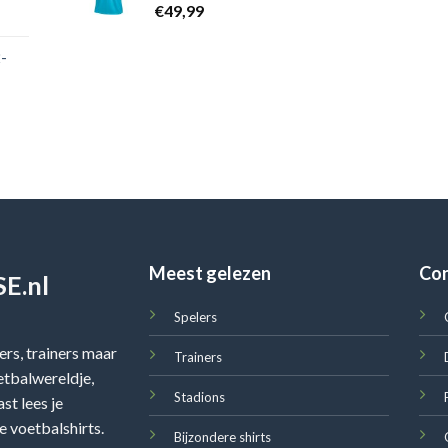
€
49,99
-
Meest gelezen
Co
E.nl
Spelers
rs, trainers maar
Trainers
oetbalwereldje,
Stadions
st lees je
e voetbalshirts.
Bijzondere shirts