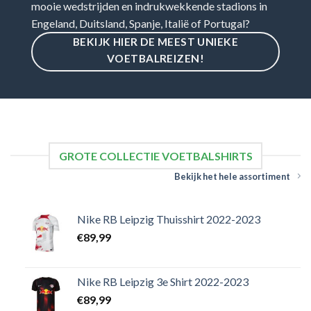
mooie wedstrijden en indrukwekkende stadions in
Engeland, Duitsland, Spanje, Italië of Portugal?
BEKIJK HIER DE MEEST UNIEKE
VOETBALREIZEN!
GROTE COLLECTIE VOETBALSHIRTS
Bekijk het hele assortiment
Nike RB Leipzig Thuisshirt 2022-2023
€
89,99
Nike RB Leipzig 3e Shirt 2022-2023
€
89,99